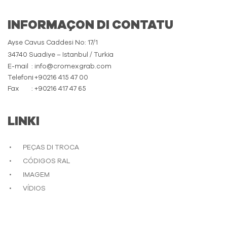
INFORMAÇON DI CONTATU
Ayse Cavus Caddesi No: 17/1
34740 Suadiye – Istanbul / Turkia
E-mail
: info@cromexgrab.com
Telefoni
: +90216 415 47 00
Fax
: +90216 417 47 65
LINKI
PEÇAS DI TROCA
CÓDIGOS RAL
IMAGEM
VÍDIOS