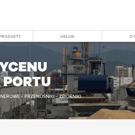
 PRODUKTY
USŁUGI
O 
YCENU
 PORTU
EROWE - PRZENOŚNIKI - ZBIORNIKI