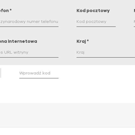
efon
*
Kod pocztowy
ona internetowa
Kraj
*