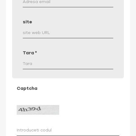
site
Tara
*
Captcha