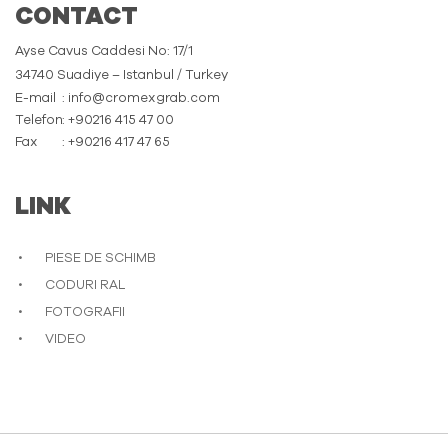
CONTACT
Ayse Cavus Caddesi No: 17/1
34740 Suadiye – Istanbul / Turkey
E-mail
: info@cromexgrab.com
Telefon
: +90216 415 47 00
Fax
: +90216 417 47 65
LINK
PIESE DE SCHIMB
CODURI RAL
FOTOGRAFII
VIDEO