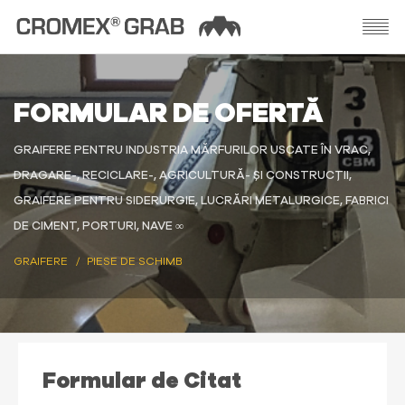
FORMULAR DE OFERTĂ
GRAIFERE PENTRU INDUSTRIA MĂRFURILOR USCATE ÎN VRAC,
DRAGARE-, RECICLARE-, AGRICULTURĂ- ȘI CONSTRUCȚII,
GRAIFERE PENTRU SIDERURGIE, LUCRĂRI METALURGICE, FABRICI
DE CIMENT, PORTURI, NAVE ∞
GRAIFERE
PIESE DE SCHIMB
Formular de Citat